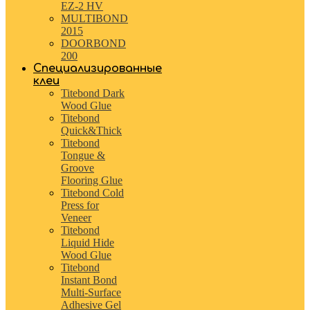
EZ-2 HV
MULTIBOND
2015
DOORBOND
200
Специализированные
клеи
Titebond Dark
Wood Glue
Titebond
Quick&Thick
Titebond
Tongue &
Groove
Flooring Glue
Titebond Cold
Press for
Veneer
Titebond
Liquid Hide
Wood Glue
Titebond
Instant Bond
Multi-Surface
Adhesive Gel