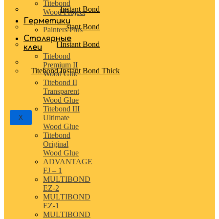
Surface Adhesive Gel
Titebond
Titebond Instant Bond
Wood Project
Activator
Герметики
Titebond Instant Bond
Painters Plus
Accelerator
Столярные
Titebond Instant Bond
клеи
Medium
Titebond
Titebond Instant Bond Thin
Premium II
Titebond Instant Bond Thick
Wood Glue
Titebond II
Transparent
Wood Glue
Titebond III
Ultimate
X
Wood Glue
Titebond
Original
Wood Glue
ADVANTAGE
FJ – 1
MULTIBOND
EZ-2
MULTIBOND
EZ-1
MULTIBOND