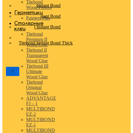
Surface Adhesive Gel
Titebond
Titebond Instant Bond
Wood Project
Activator
Герметики
Titebond Instant Bond
Painters Plus
Accelerator
Столярные
Titebond Instant Bond
клеи
Medium
Titebond
Titebond Instant Bond Thin
Premium II
Titebond Instant Bond Thick
Wood Glue
Titebond II
Transparent
Wood Glue
Titebond III
Ultimate
X
Wood Glue
Titebond
Original
Wood Glue
ADVANTAGE
FJ – 1
MULTIBOND
EZ-2
MULTIBOND
EZ-1
MULTIBOND