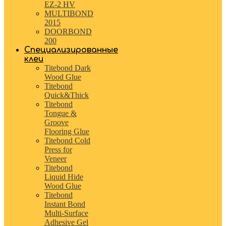
EZ-2 HV
MULTIBOND
2015
DOORBOND
200
Специализированные
клеи
Titebond Dark
Wood Glue
Titebond
Quick&Thick
Titebond
Tongue &
Groove
Flooring Glue
Titebond Cold
Press for
Veneer
Titebond
Liquid Hide
Wood Glue
Titebond
Instant Bond
Multi-Surface
Adhesive Gel