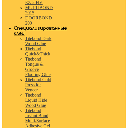
EZ-2 HV
MULTIBOND
2015
DOORBOND
200
Специализированные
клеи
Titebond Dark
Wood Glue
Titebond
Quick&Thick
Titebond
Tongue &
Groove
Flooring Glue
Titebond Cold
Press for
Veneer
Titebond
Liquid Hide
Wood Glue
Titebond
Instant Bond
Multi-Surface
Adhesive Gel