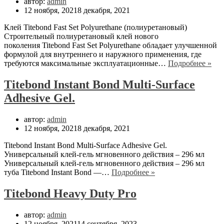
автор:
admin
12 ноября, 2021
8 декабря, 2021
Клей Titebond Fast Set Polyurethane (полиуретановый)
Строительный полиуретановый клей нового
поколения Titebond Fast Set Polyurethane обладает улучшенной
формулой для внутреннего и наружного применения, где
Tit
требуются максимальные эксплуатационные…
Подробнее »
Fast
Set
Titebond Instant Bond Multi-Surface
Pol
Adhesive Gel.
автор:
admin
12 ноября, 2021
8 декабря, 2021
Titebond Instant Bond Multi-Surface Adhesive Gel.
Универсальный клей-гель мгновенного действия – 296 мл
Универсальный клей-гель мгновенного действия – 296 мл
Titebond
туба Titebond Instant Bond —…
Подробнее »
Instant
Bond
Titebond Heavy Duty Pro
Multi-
Surface
автор:
admin
Adhesive
12 ноября, 2021
14 сентября, 2023