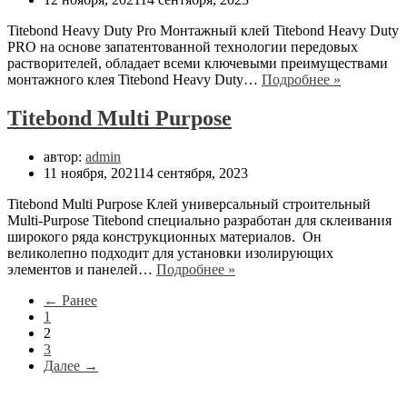
Gel.
Titebond Heavy Duty Pro Монтажный клей Titebond Heavy Duty
PRO на основе запатентованной технологии передовых
растворителей, обладает всеми ключевыми преимуществами
Titebond
монтажного клея Titebond Heavy Duty…
Подробнее »
Heavy
Duty
Titebond Multi Purpose
Pro
автор:
admin
11 ноября, 2021
14 сентября, 2023
Titebond Multi Purpose Клей универсальный строительный
Multi-Purpose Titebond специально разработан для склеивания
широкого ряда конструкционных материалов. Он
великолепно подходит для установки изолирующих
Titebond
элементов и панелей…
Подробнее »
Multi
← Ранее
Purpose
1
2
3
Далее →