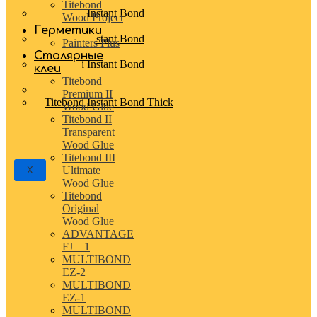
Surface Adhesive Gel
Titebond
Titebond Instant Bond
Wood Project
Activator
Герметики
Titebond Instant Bond
Painters Plus
Accelerator
Столярные
Titebond Instant Bond
клеи
Medium
Titebond
Titebond Instant Bond Thin
Premium II
Titebond Instant Bond Thick
Wood Glue
Titebond II
Transparent
Wood Glue
Titebond III
Ultimate
X
Wood Glue
Titebond
Original
Wood Glue
ADVANTAGE
FJ – 1
MULTIBOND
EZ-2
MULTIBOND
EZ-1
MULTIBOND